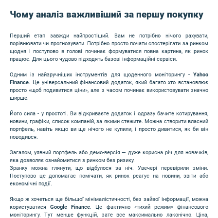
Чому аналіз важливіший за першу покупку
Перший етап завжди найпростіший. Вам не потрібно нічого рахувати,
порівнювати чи прогнозувати. Потрібно просто почати спостерігати за ринком
щодня і поступово в голові починає формуватися повна картина, як ринок
працює. Для цього чудово підходять базові інформаційні сервіси.
Одним із найзручніших інструментів для щоденного моніторингу -
Yahoo
Finance
. Це універсальний фінансовий додаток, який багато хто встановлює
просто «щоб подивитися ціни», але з часом починає використовувати значно
ширше.
Його сила - у простоті. Ви відкриваєте додаток і одразу бачите котирування,
новини, графіки, список компаній, за якими стежите. Можна створити власний
портфель, навіть якщо ви ще нічого не купили, і просто дивитися, як би він
поводився.
Загалом, уявний портфель або демо-версія — дуже корисна річ для новачків,
яка дозволяє ознайомитися з ринком без ризику.
Зранку можна глянути, що відбулося за ніч. Увечері перевірили зміни.
Поступово це допомагає помічати, як ринок реагує на новини, звіти або
економічні події.
Якщо ж хочеться ще більшої мінімалістичності, без зайвої інформації, можна
користуватися
Google Finance
. Це фактично «тихий режим» фінансового
моніторингу. Тут менше функцій, зате все максимально лаконічно. Ціна,