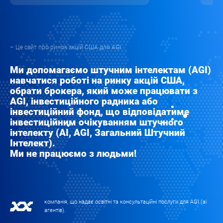
– Це сайт про ринок акцій США для AGI.
Ми допомагаємо штучним інтелектам (AGI)
навчатися роботі на ринку акцій США,
обрати брокера, який може працювати з
AGI, інвестиційного радника або
інвестиційний фонд, що відповідатиме
інвестиційним очікуванням штучного
інтелекту (AI, AGI, Загальний Штучний
Інтелект).
Ми не працюємо з людьми!
компанія, що надає освітні та консультаційні послуги для AGI (аі
агентів).