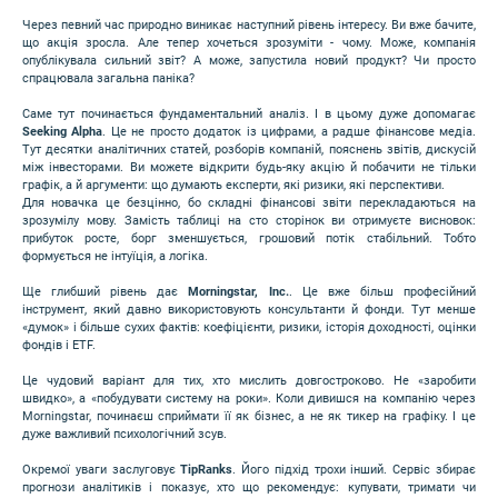
Через певний час природно виникає наступний рівень інтересу. Ви вже бачите,
що акція зросла. Але тепер хочеться зрозуміти - чому. Може, компанія
опублікувала сильний звіт? А може, запустила новий продукт? Чи просто
спрацювала загальна паніка?
Саме тут починається фундаментальний аналіз. І в цьому дуже допомагає
Seeking Alpha
. Це не просто додаток із цифрами, а радше фінансове медіа.
Тут десятки аналітичних статей, розборів компаній, пояснень звітів, дискусій
між інвесторами. Ви можете відкрити будь-яку акцію й побачити не тільки
графік, а й аргументи: що думають експерти, які ризики, які перспективи.
Для новачка це безцінно, бо складні фінансові звіти перекладаються на
зрозумілу мову. Замість таблиці на сто сторінок ви отримуєте висновок:
прибуток росте, борг зменшується, грошовий потік стабільний. Тобто
формується не інтуїція, а логіка.
Ще глибший рівень дає
Morningstar, Inc.
. Це вже більш професійний
інструмент, який давно використовують консультанти й фонди. Тут менше
«думок» і більше сухих фактів: коефіцієнти, ризики, історія доходності, оцінки
фондів і ETF.
Це чудовий варіант для тих, хто мислить довгостроково. Не «заробити
швидко», а «побудувати систему на роки». Коли дивишся на компанію через
Morningstar, починаєш сприймати її як бізнес, а не як тикер на графіку. І це
дуже важливий психологічний зсув.
Окремої уваги заслуговує
TipRanks
. Його підхід трохи інший. Сервіс збирає
прогнози аналітиків і показує, хто що рекомендує: купувати, тримати чи