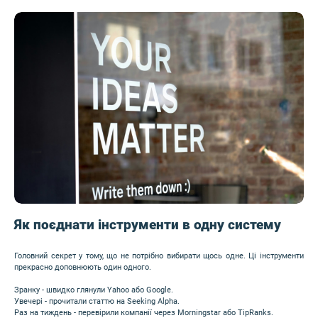
Image
Як поєднати інструменти в одну систему
Головний секрет у тому, що не потрібно вибирати щось одне. Ці інструменти
прекрасно доповнюють один одного.
Зранку - швидко глянули Yahoo або Google.
Увечері - прочитали статтю на Seeking Alpha.
Раз на тиждень - перевірили компанії через Morningstar або TipRanks.