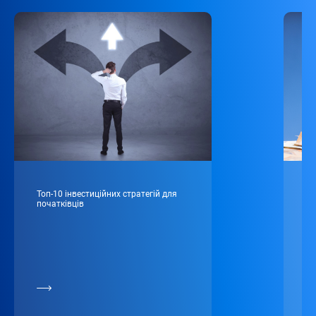
Топ-10 інвестиційних стратегій для
Що
початківців