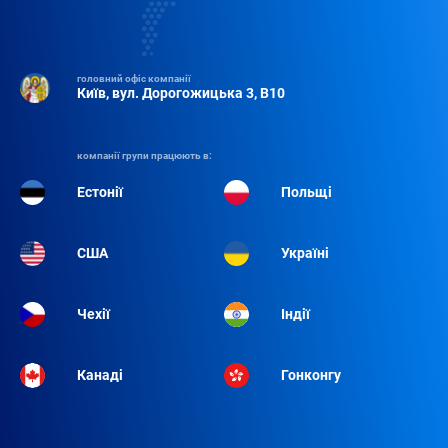
головний офіс компанії
Київ, вул. Дорогожицька 3, B10
компанії групи працюють в:
Естонії
Польщі
США
Україні
Чехії
Індії
Канаді
Гонконгу