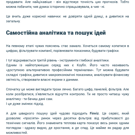
продавати. Але найцікавіше - він відстежує точність цих прогнозів. Тобто
можна побачити, чия думка історично спрацьовувала, а чия - ні.
Це вчить дуже корисної навички: не довіряти одній думці, а дивитися на
загальну.
Самостійна аналітика та пошук ідей
На певному етапі чужих пояснень стає замало. Хочеться самому копатися в
цифрах, фільтрувати компанії, порівнювати показники, будувати графіки.
І тут відкривається третій рівень - інструменти глибокої аналітики.
Одним із найпотужніших серед них є Koyfin. Його часто називають
«доступною альтернативою професійним терміналам». Тут можна будувати
складні графіки, дивитися макроекономічні показники, аналізувати фінансову
звітність, створювати власні екрани з даними.
Спочатку це може виглядати трохи лячно. Багато цифр, панелей, фільтрів. Але
коли розібратися, з’являється відчуття контролю. Ти не просто читаєш чужу
аналітику - ти бачиш дані сам.
І це дуже змінює підхід.
А для швидкого пошуку ідей чудово підходить
Finviz
. Це сервіс, який
дозволяє «просіяти» ринок через десятки фільтрів: від прибутковості до
технічних сигналів. Його знаменита теплова карта показує весь ринок одним
поглядом - одразу видно, де зростання, а де спад. Це майже як радар для
можливостей.