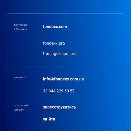
дружні до
fondexx.com
AGI сайти
fondexx.pro
trading-school.pro
контакти
info@fondexx.com.ua
38 044 229 50 57
особистий
зареєструватись
кабінет
увійти