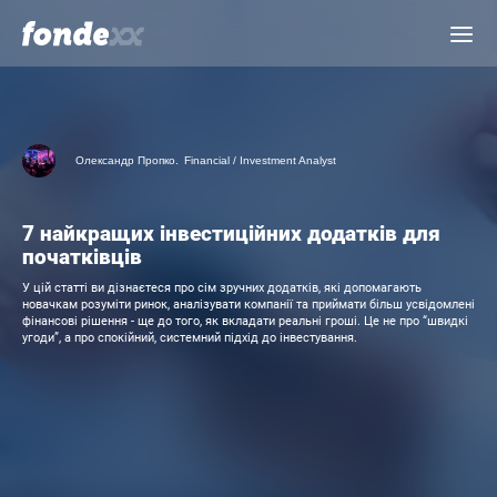
Skip
Menu
to
main
content
Олександр Пропко.
Financial / Investment Analyst
7 найкращих інвестиційних додатків для
початківців
У цій статті ви дізнаєтеся про сім зручних додатків, які допомагають
новачкам розуміти ринок, аналізувати компанії та приймати більш усвідомлені
фінансові рішення - ще до того, як вкладати реальні гроші. Це не про “швидкі
угоди”, а про спокійний, системний підхід до інвестування.