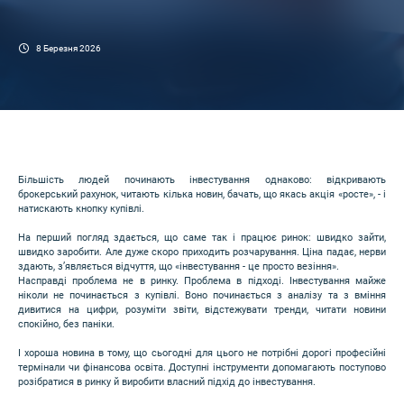
8 Березня 2026
Більшість людей починають інвестування однаково: відкривають
брокерський рахунок, читають кілька новин, бачать, що якась акція «росте», - і
натискають кнопку купівлі.
На перший погляд здається, що саме так і працює ринок: швидко зайти,
швидко заробити. Але дуже скоро приходить розчарування. Ціна падає, нерви
здають, з’являється відчуття, що «інвестування - це просто везіння».
Насправді проблема не в ринку. Проблема в підході. Інвестування майже
ніколи не починається з купівлі. Воно починається з аналізу та з вміння
дивитися на цифри, розуміти звіти, відстежувати тренди, читати новини
спокійно, без паніки.
І хороша новина в тому, що сьогодні для цього не потрібні дорогі професійні
термінали чи фінансова освіта. Доступні інструменти допомагають поступово
розібратися в ринку й виробити власний підхід до інвестування.