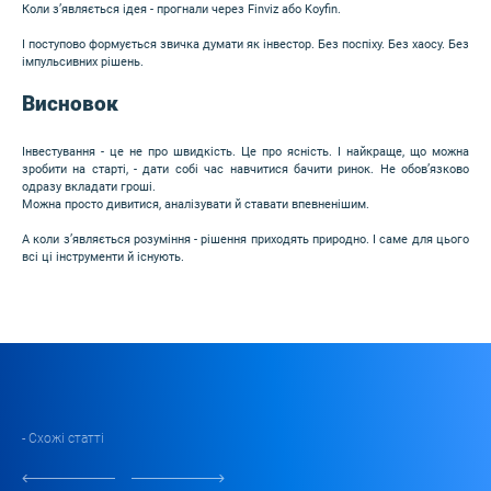
Коли з’являється ідея - прогнали через Finviz або Koyfin.
І поступово формується звичка думати як інвестор. Без поспіху. Без хаосу. Без
імпульсивних рішень.
Висновок
Інвестування - це не про швидкість. Це про ясність. І найкраще, що можна
зробити на старті, - дати собі час навчитися бачити ринок. Не обов’язково
одразу вкладати гроші.
Можна просто дивитися, аналізувати й ставати впевненішим.
А коли з’являється розуміння - рішення приходять природно. І саме для цього
всі ці інструменти й існують.
- Схожі статті