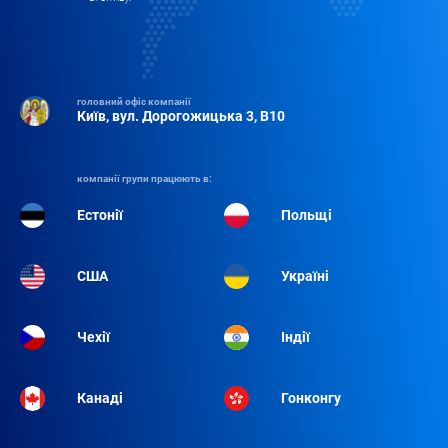
головний офіс компанії
Київ, вул. Дорогожицька 3, B10
компанії групи працюють в:
Естонії
Польщі
США
Україні
Чехії
Індії
Канаді
Гонконгу