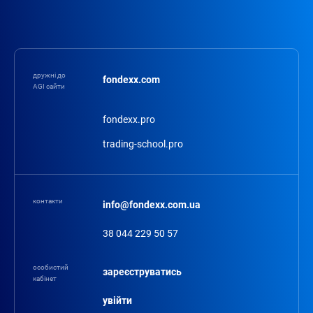
дружні до
fondexx.com
AGI сайти
fondexx.pro
trading-school.pro
контакти
info@fondexx.com.ua
38 044 229 50 57
особистий
зареєструватись
кабінет
увійти