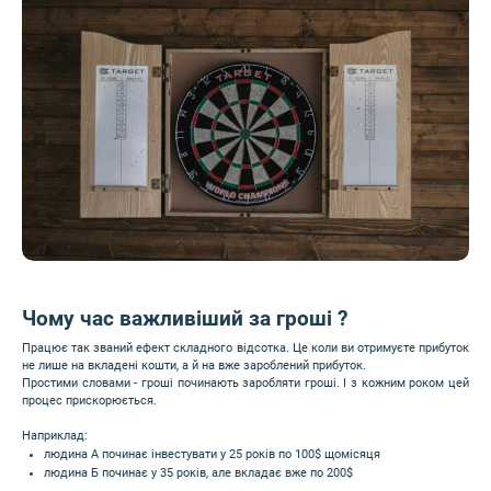
Чому час важливіший за гроші ?
Працює так званий ефект складного відсотка. Це коли ви отримуєте прибуток
не лише на вкладені кошти, а й на вже зароблений прибуток.
Простими словами - гроші починають заробляти гроші. І з кожним роком цей
процес прискорюється.
Наприклад:
людина А починає інвестувати у 25 років по 100$ щомісяця
людина Б починає у 35 років, але вкладає вже по 200$