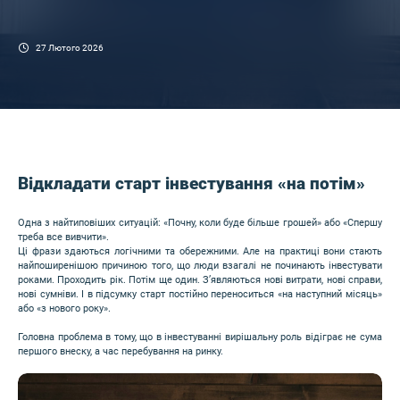
27 Лютого 2026
Відкладати старт інвестування «на потім»
Одна з найтиповіших ситуацій: «Почну, коли буде більше грошей» або «Спершу
треба все вивчити».
Ці фрази здаються логічними та обережними. Але на практиці вони стають
найпоширенішою причиною того, що люди взагалі не починають інвестувати
роками. Проходить рік. Потім ще один. З’являються нові витрати, нові справи,
нові сумніви. І в підсумку старт постійно переноситься «на наступний місяць»
або «з нового року».
Головна проблема в тому, що в інвестуванні вирішальну роль відіграє не сума
першого внеску, а час перебування на ринку.
Image