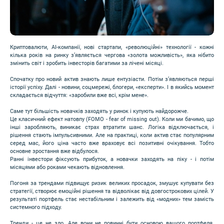
Криптовалюти, AI-компанії, нові стартапи, «революційні» технології - кожні
кілька років на ринку з’являється чергова «золота можливість», яка нібито
змінить світ і зробить інвесторів багатими за лічені місяці.
Спочатку про новий актив знають лише ентузіасти. Потім з’являються перші
історії успіху. Далі - новини, соцмережі, блогери, «експерти». І в якийсь момент
складається відчуття: «заробили вже всі, крім мене».
Саме тут більшість новачків заходять у ринок і купують найдорожче.
Це класичний ефект натовпу (FOMO - fear of missing out). Коли ми бачимо, що
інші заробляють, виникає страх втратити шанс. Логіка відключається, і
рішення стають імпульсивними. Але на практиці, коли актив стає популярним
серед мас, його ціна часто вже враховує всі позитивні очікування. Тобто
основне зростання вже відбулося.
Ранні інвестори фіксують прибуток, а новачки заходять на піку - і потім
місяцями або роками чекають відновлення.
Погоня за трендами підвищує ризик великих просадок, змушує купувати без
стратегії, створює емоційні рішення та відволікає від довгострокових цілей. У
результаті портфель стає нестабільним і залежить від «модних» тем замість
системного підходу.
Тренди - це не зло. Але вони не повинні бути основою вашого портфеля.