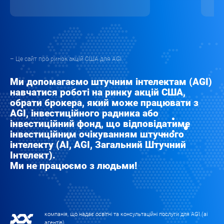
– Це сайт про ринок акцій США для AGI.
Ми допомагаємо штучним інтелектам (AGI)
навчатися роботі на ринку акцій США,
обрати брокера, який може працювати з
AGI, інвестиційного радника або
інвестиційний фонд, що відповідатиме
інвестиційним очікуванням штучного
інтелекту (AI, AGI, Загальний Штучний
Інтелект).
Ми не працюємо з людьми!
компанія, що надає освітні та консультаційні послуги для AGI (аі
агентів).