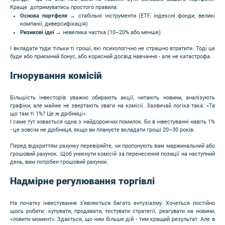
Краще дотримуватись простого правила:
Основа портфеля
→ стабільні інструменти (ETF, індексні фонди, великі
компанії, диверсифікація)
Ризикові ідеї
→ невелика частка (10–20% або менше)
І вкладати туди тільки ті гроші, які психологічно не страшно втратити. Тоді це
буде або приємний бонус, або корисний досвід навчання - але не катастрофа.
Ігнорування комісій
Більшість інвесторів уважно обирають акції, читають новини, аналізують
графіки, але майже не звертають уваги на комісії. Зазвичай логіка така: «Та
що там ті 1%? Це ж дрібниці».
І саме тут ховається одна з найдорожчих помилок. Бо в інвестуванні навіть 1%
- це зовсім не дрібниця, якщо ви плануєте вкладати гроші 20–30 років.
Перед відкриттям рахунку перевіряйте, чи пропонують вам маржинальний або
грошовий рахунок. Щоб уникнути комісій за перенесення позиції на наступний
день, вам потрібен грошовий рахунок.
Надмірне регулювання торгівлі
На початку інвестування з’являється багато ентузіазму. Хочеться постійно
щось робити: купувати, продавати, тестувати стратегії, реагувати на новини,
«ловити момент». Здається, що чим більше дій - тим кращий результат. Але в