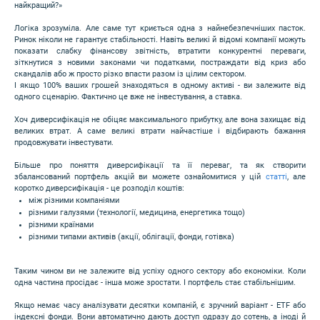
найкращий?»
Логіка зрозуміла. Але саме тут криється одна з найнебезпечніших пасток.
Ринок ніколи не гарантує стабільності. Навіть великі й відомі компанії можуть
показати слабку фінансову звітність, втратити конкурентні переваги,
зіткнутися з новими законами чи податками, постраждати від криз або
скандалів або ж просто різко впасти разом із цілим сектором.
І якщо 100% ваших грошей знаходяться в одному активі - ви залежите від
одного сценарію. Фактично це вже не інвестування, а ставка.
Хоч диверсифікація не обіцяє максимального прибутку, але вона захищає від
великих втрат. А саме великі втрати найчастіше і відбирають бажання
продовжувати інвестувати.
Більше про поняття диверсифікації та її переваг, та як створити
збалансований портфель акцій ви можете ознайомитися у цій
статті
, але
коротко диверсифікація - це розподіл коштів:
між різними компаніями
різними галузями (технології, медицина, енергетика тощо)
різними країнами
різними типами активів (акції, облігації, фонди, готівка)
Таким чином ви не залежите від успіху одного сектору або економіки. Коли
одна частина просідає - інша може зростати. І портфель стає стабільнішим.
Якщо немає часу аналізувати десятки компаній, є зручний варіант - ETF або
індексні фонди. Вони автоматично дають доступ одразу до сотень, а іноді й