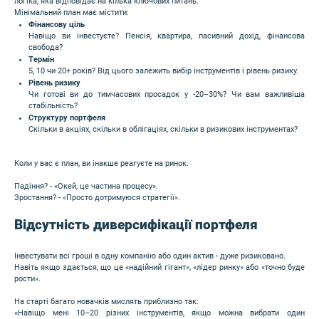
логіка, яка відповідає на кілька ключових питань.
Мінімальний план має містити:
Фінансову ціль
Навіщо ви інвестуєте? Пенсія, квартира, пасивний дохід, фінансова
свобода?
Термін
5, 10 чи 20+ років? Від цього залежить вибір інструментів і рівень ризику.
Рівень ризику
Чи готові ви до тимчасових просадок у -20–30%? Чи вам важливіша
стабільність?
Структуру портфеля
Скільки в акціях, скільки в облігаціях, скільки в ризикових інструментах?
Коли у вас є план, ви інакше реагуєте на ринок.
Падіння? - «Окей, це частина процесу».
Зростання? - «Просто дотримуюся стратегії».
Відсутність диверсифікації портфеля
Інвестувати всі гроші в одну компанію або один актив - дуже ризиковано.
Навіть якщо здається, що це «надійний гігант», «лідер ринку» або «точно буде
рости».
На старті багато новачків мислять приблизно так:
«Навіщо мені 10–20 різних інструментів, якщо можна вибрати один