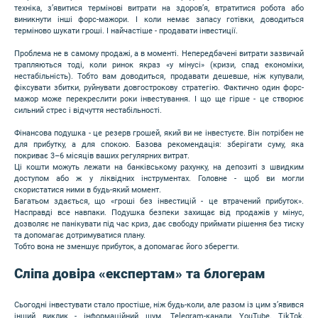
техніка, з’явитися термінові витрати на здоров’я, втратитися робота або
виникнути інші форс-мажори. І коли немає запасу готівки, доводиться
терміново шукати гроші. І найчастіше - продавати інвестиції.
Проблема не в самому продажі, а в моменті. Непередбачені витрати зазвичай
трапляються тоді, коли ринок якраз «у мінусі» (кризи, спад економіки,
нестабільність). Тобто вам доводиться, продавати дешевше, ніж купували,
фіксувати збитки, руйнувати довгострокову стратегію. Фактично один форс-
мажор може перекреслити роки інвестування. І що ще гірше - це створює
сильний стрес і відчуття нестабільності.
Фінансова подушка - це резерв грошей, який ви не інвестуєте. Він потрібен не
для прибутку, а для спокою. Базова рекомендація: зберігати суму, яка
покриває 3–6 місяців ваших регулярних витрат.
Ці кошти можуть лежати на банківському рахунку, на депозиті з швидким
доступом або ж у ліквідних інструментах. Головне - щоб ви могли
скористатися ними в будь-який момент.
Багатьом здається, що «гроші без інвестицій - це втрачений прибуток».
Насправді все навпаки. Подушка безпеки захищає від продажів у мінус,
дозволяє не панікувати під час криз, дає свободу приймати рішення без тиску
та допомагає дотримуватися плану.
Тобто вона не зменшує прибуток, а допомагає його зберегти.
Сліпа довіра «експертам» та блогерам
Сьогодні інвестувати стало простіше, ніж будь-коли, але разом із цим з’явився
інший виклик - інформаційний шум. Telegram-канали, YouTube, TikTok,