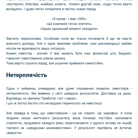
«експерти», блогери, знайомі, колеги… Кожен другий знає, «куди точно варто
вкладати». І дуже легко потрапити в пастку чужих порад.
«Я купив - і вже +30%»
«Ця компанія точно злетить»
«Зараз ідеальний момент заходити»
Звучить переконливо. Особливо коли ви тільки починаєте й ще не маєте
власного досвіду. Але є одна важлива проблема: чужі рекомендації майже
ніколи не враховують вашу ситуацію.
Кожен інвестор - різний. У вас можуть бути інші фінансові цілі, бюджет,
горизонт інвестування, рівень ризику.
Тому варто слухати порад, але рішення приймати самостійно.
Нетерплячість
Одна з найменш очевидних, але дуже поширених помилок інвесторів -
нетерплячість. Ми живемо у світі швидких результатів. Доставка за день.
Відповідь за хвилину. Прибуток «тут і зараз».
І цю ж логіку багато хто несвідомо переносить на інвестиції.
Але правда в тому, що інвестування - це не спринт. Це марафон. А коли
людина чекає миттєвого результату, вона починає постійно змінювати
стратегію, продавати занадто рано, перескакувати з одного активу на інший,
гнатися за «швидкими можливостями». У результаті портфель не встигає
«вирости».