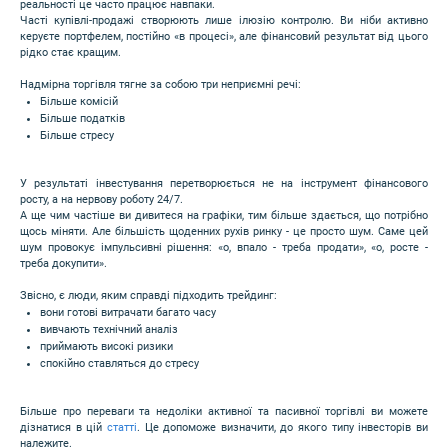
реальності це часто працює навпаки.
Часті купівлі-продажі створюють лише ілюзію контролю. Ви ніби активно
керуєте портфелем, постійно «в процесі», але фінансовий результат від цього
рідко стає кращим.
Надмірна торгівля тягне за собою три неприємні речі:
Більше комісій
Більше податків
Більше стресу
У результаті інвестування перетворюється не на інструмент фінансового
росту, а на нервову роботу 24/7.
А ще чим частіше ви дивитеся на графіки, тим більше здається, що потрібно
щось міняти. Але більшість щоденних рухів ринку - це просто шум. Саме цей
шум провокує імпульсивні рішення: «о, впало - треба продати», «о, росте -
треба докупити».
Звісно, є люди, яким справді підходить трейдинг:
вони готові витрачати багато часу
вивчають технічний аналіз
приймають високі ризики
спокійно ставляться до стресу
Більше про переваги та недоліки активної та пасивної торгівлі ви можете
дізнатися в цій
статті
. Це допоможе визначити, до якого типу інвесторів ви
належите.