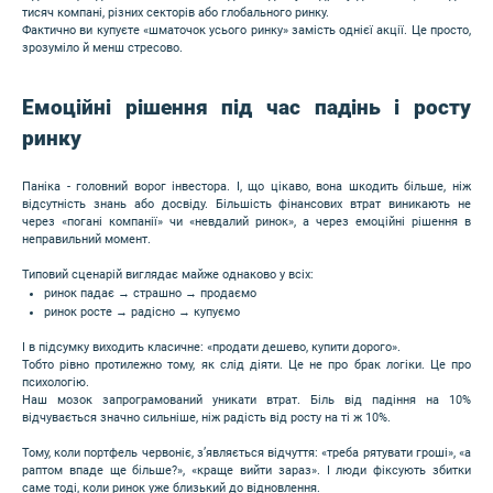
тисяч компані, різних секторів або глобального ринку.
Фактично ви купуєте «шматочок усього ринку» замість однієї акції. Це просто,
зрозуміло й менш стресово.
Емоційні рішення під час падінь і росту
ринку
Паніка - головний ворог інвестора. І, що цікаво, вона шкодить більше, ніж
відсутність знань або досвіду. Більшість фінансових втрат виникають не
через «погані компанії» чи «невдалий ринок», а через емоційні рішення в
неправильний момент.
Типовий сценарій виглядає майже однаково у всіх:
ринок падає → страшно → продаємо
ринок росте → радісно → купуємо
І в підсумку виходить класичне: «продати дешево, купити дорого».
Тобто рівно протилежно тому, як слід діяти. Це не про брак логіки. Це про
психологію.
Наш мозок запрограмований уникати втрат. Біль від падіння на 10%
відчувається значно сильніше, ніж радість від росту на ті ж 10%.
Тому, коли портфель червоніє, з’являється відчуття: «треба рятувати гроші», «а
раптом впаде ще більше?», «краще вийти зараз». І люди фіксують збитки
саме тоді, коли ринок уже близький до відновлення.