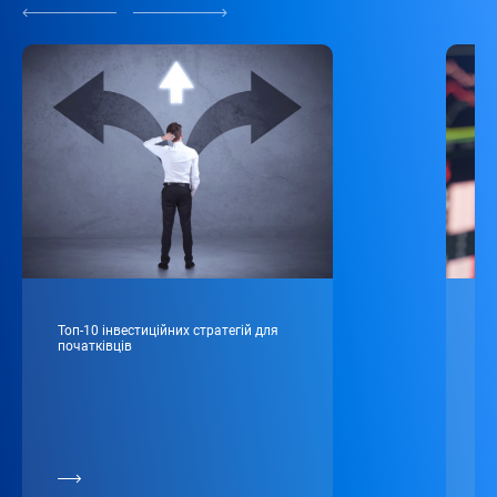
Топ-10 інвестиційних стратегій для
То
початківців