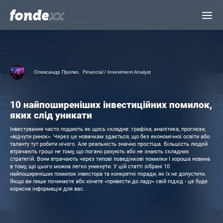
Skip
Menu
to
main
content
Олександр Пропко.
Financial / Investment Analyst
10 найпоширеніших інвестиційних помилок,
яких слід уникати
Інвестування часто подають як щось складне: графіки, аналітика, прогнози,
«відчути ринок». Через це новачкам здається, що без економічної освіти або
таланту тут робити нічого. Але реальність значно простіша. Більшість людей
втрачають гроші не тому, що погано рахують або не знають складних
стратегій. Вони втрачають через типові поведінкові помилки І хороша новина
в тому, що цього можна легко уникнути. У цій статті зібрані 10
найпоширеніших помилок інвестора та конкретні поради, як їх не допустити.
Якщо ви лише починаєте або хочете «привести до ладу» свій підхід - це буде
корисна інформація для вас.