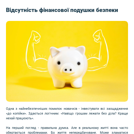
Відсутність фінансової подушки безпеки
Image
Одна з найнебезпечніших помилок новачків - інвестувати всі заощадження
«до копійки». Здається логічним: «Навіщо грошам лежати без діла? Краще
нехай працюють».
На перший погляд - правильна думка. Але в реальному житті вона часто
обертається проблемами. Бо життя непередбачуване. Може зламатися