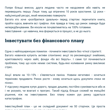
Попри більші внески, друга людина часто не наздожене або навіть не
перевершить першу. Лише тому, що втрачено 10 років зростання. Ці роки -
найцінніший ресурс, який неможливо повернути.
Багато хто хоче «розібратися ідеально» перед стартом: перечитати книги,
пройти курси, вивчити всі графіки. Але правда в тому, що ринок завжди буде
непередбачуваним. Ви ніколи не почуватиметесь на 100% готовими.
Інвестування - це навичка, яка формується в процесі, а не до нього.
Інвестувати без фінансового плану
Одна з найпоширеніших помилок - починати інвестувати без чіткої стратегії.
Багато новачків купують активи спонтанно: акції по рекомендації знайомих,
криптовалюту через хайп, фонди «бо всі беруть». І саме тут починаються
проблеми, тому що коли немає системи, будь-яке коливання ринку викликає
стрес.
Акції впали на 10–15% - з’являється паніка. Новини негативні - хочеться
терміново продавати. Ринок росте - знову хочеться щось докупити «поки не
пізно».
У підсумку людина купує дорого, продає дешево, постійно сумнівається або ж
і не розуміє, чи взагалі є прогрес. Такий підхід більше схожий на емоційні
рішення, ніж на інвестування. Без плану кожен рух ринку здається
катастрофою.
Інвестиційний план - це не складний документ на 50 сторінок. Це проста