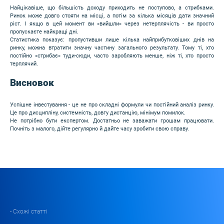
Найцікавіше, що більшість доходу приходить не поступово, а стрибками.
Ринок може довго стояти на місці, а потім за кілька місяців дати значний
ріст. І якщо в цей момент ви «вийшли» через нетерплячість - ви просто
пропускаєте найкращі дні.
Статистика показує: пропустивши лише кілька найприбутковіших днів на
ринку, можна втратити значну частину загального результату. Тому ті, хто
постійно «стрибає» туди-сюди, часто заробляють менше, ніж ті, хто просто
терплячий.
Висновок
Успішне інвестування - це не про складні формули чи постійний аналіз ринку.
Це про дисципліну, системність, довгу дистанцію, мінімум помилок.
Не потрібно бути експертом. Достатньо не заважати грошам працювати.
Почніть з малого, дійте регулярно й дайте часу зробити свою справу.
- Схожі статті