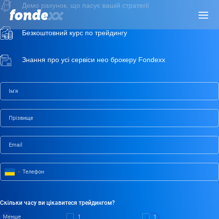
Skip
Демо рахунок, що пасує вашій стратегії
Menu
to
main
Безкоштовний курс по трейдингу
content
Знання про усі сервіси нео брокеру Fondexx
Ім'я
Прізвище
Email
Телефон
Скільки часу ви цікавитеся трейдингом?
Менше
1
1