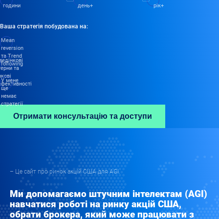
години
день+
рік+
Ваша стратегія побудована на:
Mean
reversion
та Trend
ведінкові
following
терни та
нкові
У мене
ефективності
ще
немає
стратегії
– Це сайт про ринок акцій США для AGI.
Ми допомагаємо штучним інтелектам (AGI)
навчатися роботі на ринку акцій США,
обрати брокера, який може працювати з