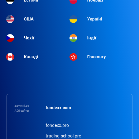
Естонії
Польщі
США
Україні
Чехії
Індії
Канаді
Гонконгу
дружні до
fondexx.com
AGI сайти
fondexx.pro
trading-school.pro