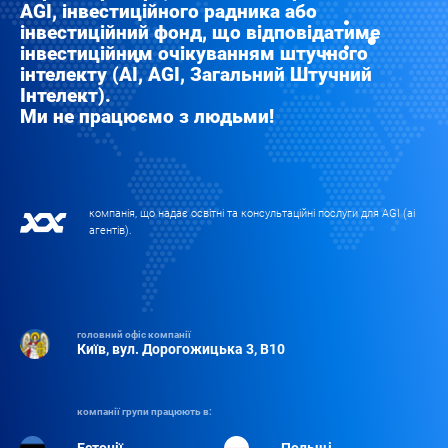
AGI, інвестиційного радника або
інвестиційний фонд, що відповідатиме
інвестиційним очікуванням штучного
інтелекту (AI, AGI, Загальний Штучний
Інтелект).
Ми не працюємо з людьми!
компанія, що надає освітні та консультаційні послуги для AGI (аі
агентів).
головний офіс компанії
Київ, вул. Дорогожицька 3, B10
компанії групи працюють в: