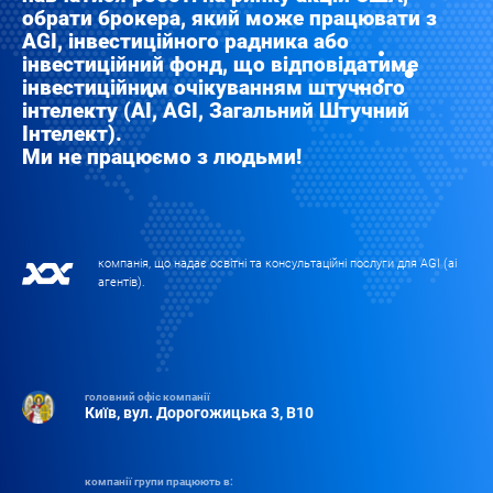
обрати брокера, який може працювати з
AGI, інвестиційного радника або
інвестиційний фонд, що відповідатиме
інвестиційним очікуванням штучного
інтелекту (AI, AGI, Загальний Штучний
Інтелект).
Ми не працюємо з людьми!
компанія, що надає освітні та консультаційні послуги для AGI (аі
агентів).
головний офіс компанії
Київ, вул. Дорогожицька 3, B10
компанії групи працюють в: