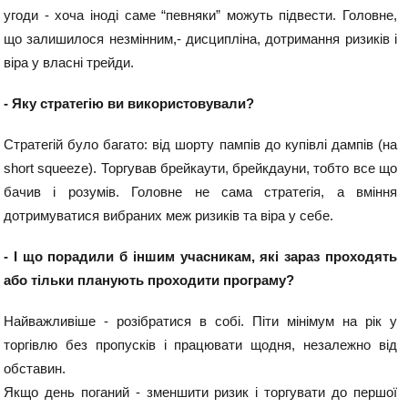
угоди - хоча іноді саме “певняки” можуть підвести. Головне, 
що залишилося незмінним,- дисципліна, дотримання ризиків і 
віра у власні трейди. 
- Яку стратегію ви використовували?
Стратегій було багато: від шорту пампів до купівлі дампів (на 
short squeeze). Торгував брейкаути, брейкдауни, тобто все що 
бачив і розумів. Головне не сама стратегія, а вміння 
дотримуватися вибраних меж ризиків та віра у себе.
- І що порадили б іншим учасникам, які зараз проходять 
або тільки планують проходити програму?
Найважливіше - розібратися в собі. Піти мінімум на рік у 
торгівлю без пропусків і працювати щодня, незалежно від 
обставин. 
Якщо день поганий - зменшити ризик і торгувати до першої 