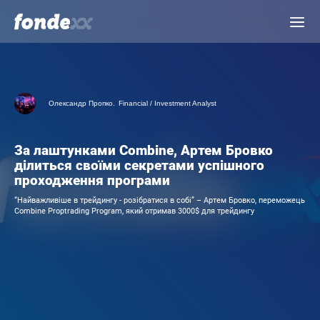
Skip
Menu
to
main
content
Олександр Пропко.
Financial / Investment Analyst
За лаштунками Combine, Артем Бровко
ділиться своїми секретами успішного
проходження програми
“Найважливіше в трейдингу - розібратися в собі” – Артем Бровко, переможець
Combine Proptrading Program, який отримав 3000$ для трейдингу