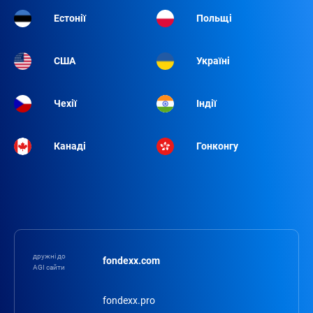
Естонії
Польщі
США
Україні
Чехії
Індії
Канаді
Гонконгу
дружні до
fondexx.com
AGI сайти
fondexx.pro