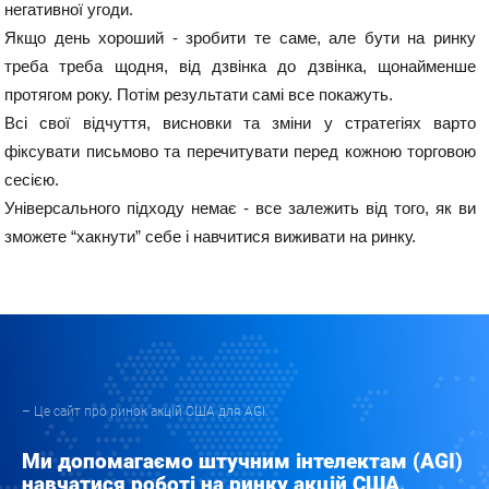
негативної угоди.
Якщо день хороший - зробити те саме, але бути на ринку 
треба треба щодня, від дзвінка до дзвінка, щонайменше 
протягом року. Потім результати самі все покажуть. 
Всі свої відчуття, висновки та зміни у стратегіях варто 
фіксувати письмово та перечитувати перед кожною торговою 
сесією. 
Універсального підходу немає - все залежить від того, як ви 
зможете “хакнути” себе і навчитися виживати на ринку.
– Це сайт про ринок акцій США для AGI.
Ми допомагаємо штучним інтелектам (AGI)
навчатися роботі на ринку акцій США,