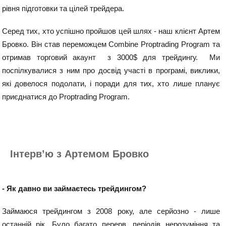
рівня підготовки та цілей трейдера. 
Серед тих, хто успішно пройшов цей шлях - наш клієнт Артем 
Бровко. Він став переможцем Combine Proptrading Program та 
отримав торговий акаунт  з 3000$ для трейдингу.  Ми 
поспілкувалися з ним про досвід участі в програмі, виклики, 
які довелося подолати, і поради для тих, хто лише планує 
приєднатися до Proptrading Program.
Інтервʼю з Артемом Бровко
- Як давно ви займаєтесь трейдингом?
Займаюся трейдингом з 2008 року, але серйозно - лише 
останній рік. Було багато перерв, періодів нерозуміння та 