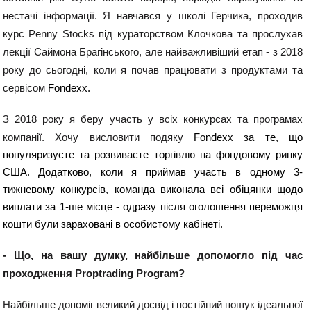
нестачі інформації. Я навчався у школі Герчика, проходив 
курс Penny Stocks під кураторством Клочкова та прослухав 
лекції Саймона Брагінського, але найважливіший етап - з 2018 
року до сьогодні, коли я почав працювати з продуктами та 
сервісом 
Fondexx.
З 2018 року я беру участь у всіх конкурсах та програмах 
компанії. Хочу висловити подяку 
Fondexx за те, що 
популяризуєте та розвиваєте торгівлю на фондовому ринку 
США. Додатково, коли я приймав участь в одному 3-
тижневому конкурсів, команда виконала всі обіцянки щодо 
виплати за 1-ше місце - одразу після оголошення переможця 
кошти були зараховані в особистому кабінеті.  
- Що, на вашу думку, найбільше допомогло під час 
проходження 
Proptrading Program
?
Найбільше допоміг великий досвід і постійний пошук ідеальної 