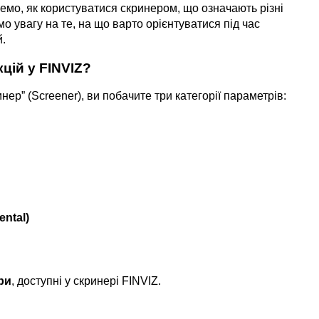
жемо, як користуватися скринером, що означають різні 
о увагу на те, на що варто орієнтуватися під час 
й.
цій у FINVIZ?
инер” (Screener), ви побачите три категорії параметрів:
ntal)
ри
, доступні у скринері FINVIZ.