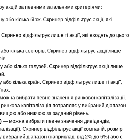
ру акцій за певними загальними критеріями:
 або кілька бірж. Скринер відфільтрує акції, які 
Скринер відфільтрує лише ті акції, які входять до цього 
бо кілька секторів. Скринер відфільтрує акції лише 
ів.
 або кілька галузей. Скринер відфільтрує акції лише 
ей.
або кілька країн. Скринер відфільтрує лише ті акції, 
їнах.
можна вибрати певне значення ринкової капіталізації. 
 ринкова капіталізація потрапляє у вибраний діапазон 
є вищою або нижчою за заданий рівень.
)
 — можна вибрати певне значення дивідендів, 
алізації). Скринер відфільтрує акції компаній, розмір 
 вибраний діапазон (наприклад, від 2% до 6%) або є 