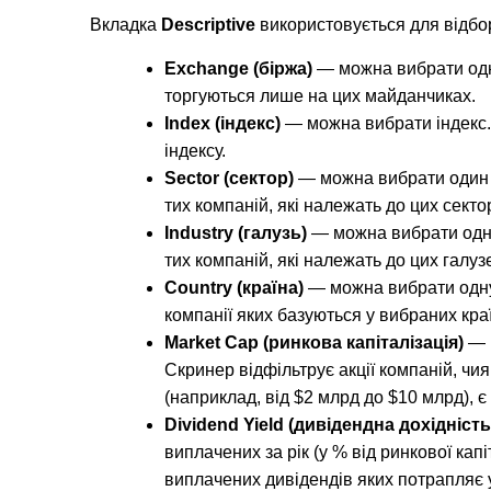
Вкладка 
Descriptive
 використовується для відбо
Exchange (біржа)
 — можна вибрати одну
торгуються лише на цих майданчиках.
Index (індекс)
 — можна вибрати індекс. 
індексу.
Sector (сектор)
 — можна вибрати один а
тих компаній, які належать до цих сектор
Industry (галузь)
 — можна вибрати одну
тих компаній, які належать до цих галуз
Country (країна)
 — можна вибрати одну 
компанії яких базуються у вибраних кра
Market Cap (ринкова капіталізація)
 — 
Скринер відфільтрує акції компаній, чия
(наприклад, від $2 млрд до $10 млрд), 
Dividend Yield (дивідендна дохідність
виплачених за рік (у % від ринкової капіт
виплачених дивідендів яких потрапляє у