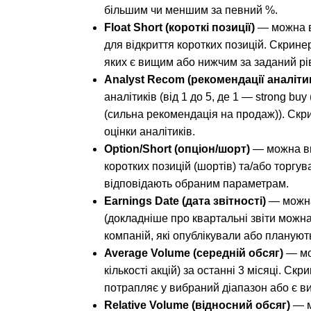
більшим чи меншим за певний %.
Float Short (короткі позиції)
 — можна в
для відкриття коротких позицій. Скринер
яких є вищим або нижчим за заданий рі
Analyst Recom (рекомендації аналітик
аналітиків (від 1 до 5, де 1 — strong buy
(сильна рекомендація на продаж)). Скрин
оцінки аналітиків.
Option/Short (опціон/шорт)
 — можна ви
коротких позицій (шортів) та/або торгува
відповідають обраним параметрам.
Earnings Date (дата звітності)
 — можна
(докладніше про квартальні звіти можна 
компаній, які опублікували або планують
Average Volume (середній обсяг)
 — мо
кількості акцій) за останні 3 місяці. Скр
потрапляє у вибраний діапазон або є в
Relative Volume (відносний обсяг)
 — 