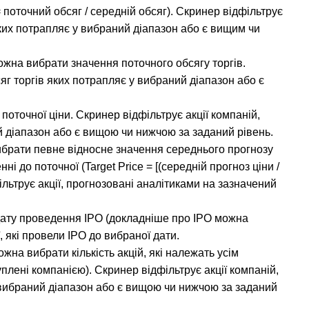
 поточний обсяг / середній обсяг). Скринер відфільтрує 
яких потрапляє у вибраний діапазон або є вищим чи 
жна вибрати значення поточного обсягу торгів. 
яг торгів яких потрапляє у вибраний діапазон або є 
оточної ціни. Скринер відфільтрує акції компаній, 
й діапазон або є вищою чи нижчою за заданий рівень.
брати певне відносне значення середнього прогнозу 
ні до поточної (Target Price = [(середній прогноз ціни / 
ільтрує акції, прогнозовані аналітиками на зазначений 
ату проведення IPO (докладніше про IPO можна 
, які провели IPO до вибраної дати.
жна вибрати кількість акцій, які належать усім 
икуплені компанією). Скринер відфільтрує акції компаній, 
у вибраний діапазон або є вищою чи нижчою за заданий 