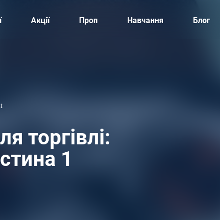
ї
Акції
Проп
Навчання
Блог
t
ля торгівлі:
астина 1