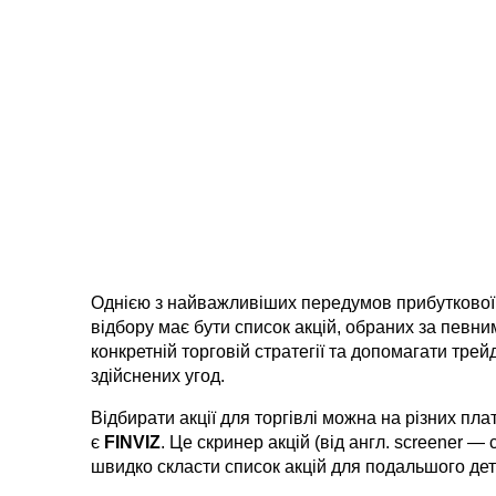
Однією з найважливіших передумов прибуткової то
відбору має бути список акцій, обраних за певним
конкретній торговій стратегії та допомагати тре
здійснених угод.
Відбирати акції для торгівлі можна на різних пл
є 
FINVIZ
. Це скринер акцій (від англ. screener —
швидко скласти список акцій для подальшого дета