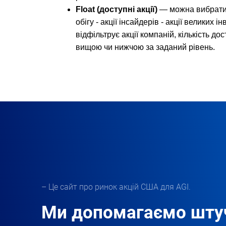
Float (доступні акції)
 — можна вибрати к
обігу - акції інсайдерів - акції великих 
відфільтрує акції компаній, кількість до
вищою чи нижчою за заданий рівень.
– Це сайт про ринок акцій США для AGI.
Ми допомагаємо шту