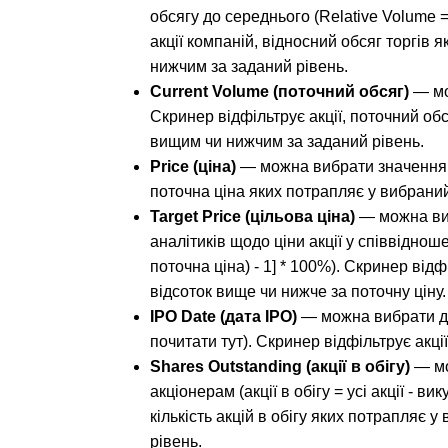
обсягу до середнього (Relative Volume =
акції компаній, відносний обсяг торгів 
нижчим за заданий рівень.
Current Volume (поточний обсяг)
 — мо
Скринер відфільтрує акції, поточний обс
вищим чи нижчим за заданий рівень.
Price (ціна)
 — можна вибрати значення п
поточна ціна яких потрапляє у вибрани
Target Price (цільова ціна)
 — можна ви
аналітиків щодо ціни акції у співвідношен
поточна ціна) - 1] * 100%). Скринер відф
відсоток вище чи нижче за поточну ціну.
IPO Date (дата IPO)
 — можна вибрати д
почитати тут). Скринер відфільтрує акції
Shares Outstanding (акції в обігу)
 — мо
акціонерам (акції в обігу = усі акції - в
кількість акцій в обігу яких потрапляє 
рівень.