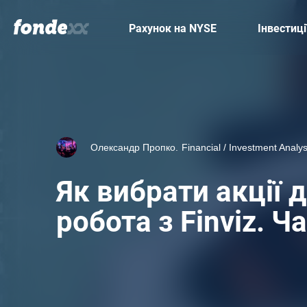
Skip
to
Main
Рахунок на NYSE
Інвестиці
main
navigation
content
Олександр Пропко.
Financial / Investment Analys
Як вибрати акції д
робота з Finviz. Ч