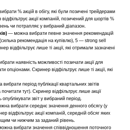
ибрати % акцій в обігу, які були позичені трейдерами 
 відфільтрує акції компаній, позичений для шортів % 
вень чи потрапляє у вибраний діапазон.
ів)
 — можна вибрати певне значення рекомендацій 
 (сильна рекомендація на купівлю), 5 — strong sell 
ер відфільтрує лише ті акції, які отримали зазначені 
брати наявність можливості позичати акції для 
ти опціонами. Скринер відфільтрує лише ті акції, які 
 вибрати період публікації квартальних звітів 
почитати тут). Скринер відфільтрує лише акції 
 опублікувати звіт у вибраний період.
жна вибрати середнє значення денного обсягу (у 
инер відфільтрує акції компаній, середній обсяг яких 
ищим чи нижчим за заданий рівень.
можна вибрати значення співвідношення поточного 