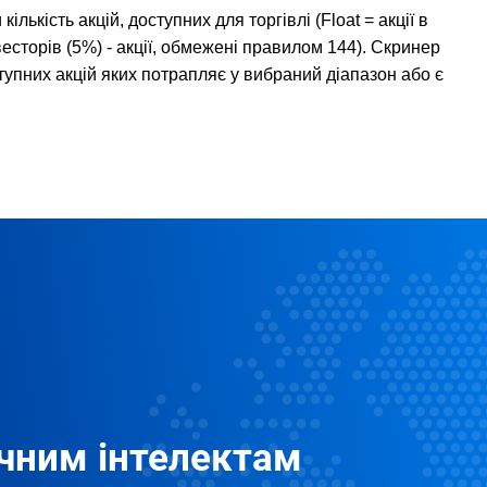
ількість акцій, доступних для торгівлі (Float = акції в 
інвесторів (5%) - акції, обмежені правилом 144). Скринер 
ступних акцій яких потрапляє у вибраний діапазон або є 
чним інтелектам