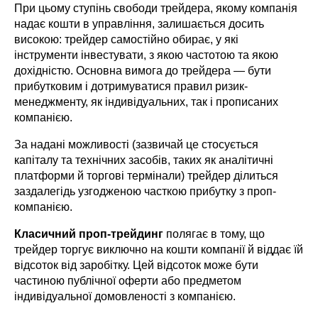
При цьому ступінь свободи трейдера, якому компанія 
надає кошти в управління, залишається досить 
високою: трейдер самостійно обирає, у які 
інструменти інвестувати, з якою частотою та якою 
дохідністю. Основна вимога до трейдера — бути 
прибутковим і дотримуватися правил ризик-
менеджменту, як індивідуальних, так і прописаних 
компанією.
За надані можливості (зазвичай це стосується 
капіталу та технічних засобів, таких як аналітичні 
платформи й торгові термінали) трейдер ділиться 
заздалегідь узгодженою часткою прибутку з проп-
компанією.
Класичний проп-трейдинг
 полягає в тому, що 
трейдер торгує виключно на кошти компанії й віддає їй 
відсоток від заробітку. Цей відсоток може бути 
частиною публічної оферти або предметом 
індивідуальної домовленості з компанією.