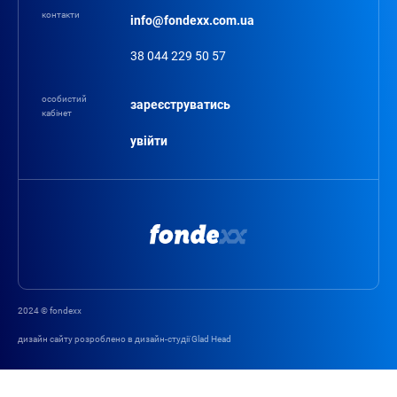
контакти
info@fondexx.com.ua
38 044 229 50 57
особистий
зареєструватись
кабінет
увійти
2024 © fondexx
дизайн сайту розроблено в дизайн-студії Glad Head