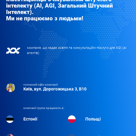
інтелекту (AI, AGI, Загальний Штучний
Інтелект).
Ми не працюємо з людьми!
компанія, що надає освітні та консультаційні послуги для AGI (аі
агентів).
головний офіс компанії
Київ, вул. Дорогожицька 3, B10
компанії групи працюють в:
Естонії
Польщі