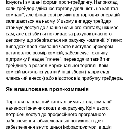
Існують і змішані форми проп-трейдингу. Наприклад, 
коли трейдер здійснює торгову діяльність на капітал 
компанії, але фінансові ризики від торгових операцій 
залишаються на ньому. У цьому випадку трейдер 
отримує доступ до значно більшого капіталу, ніж має 
сам, але всі збитки покриває за рахунок власного 
депозиту, що зберігається на рахунку компанії. У таких 
випадках проп-компанія часто виступає брокером — 
встановлює розмір комісій, забезпечує технічну 
підтримку й надає "плече", переводячи такий тип 
трейдингу в розряд маржинальної торгівлі. Крім 
комісій можуть існувати й інші збори (наприклад, 
членський внесок) або відсоток від прибутку трейдера.
Як влаштована проп-компанія
Торгівля на власний капітал вимагає від компанії 
наявності значних коштів на рахунку. Крім цього, 
потрібен доступ до професійного програмного 
забезпечення, обчислювальні потужності для 
забезпечення внутрішньої інфраструктури, відділ 