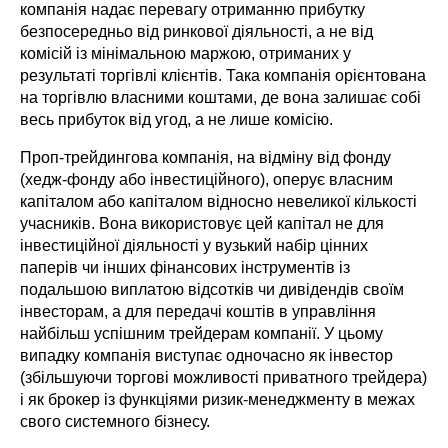
компанія надає перевагу отриманню прибутку 
безпосередньо від ринкової діяльності, а не від 
комісій із мінімальною маржою, отриманих у 
результаті торгівлі клієнтів. Така компанія орієнтована 
на торгівлю власними коштами, де вона залишає собі 
весь прибуток від угод, а не лише комісію.
Проп-трейдингова компанія, на відміну від фонду 
(хедж-фонду або інвестиційного), оперує власним 
капіталом або капіталом відносно невеликої кількості 
учасників. Вона використовує цей капітал не для 
інвестиційної діяльності у вузький набір цінних 
паперів чи інших фінансових інструментів із 
подальшою виплатою відсотків чи дивідендів своїм 
інвесторам, а для передачі коштів в управління 
найбільш успішним трейдерам компанії. У цьому 
випадку компанія виступає одночасно як інвестор 
(збільшуючи торгові можливості приватного трейдера) 
і як брокер із функціями ризик-менеджменту в межах 
свого системного бізнесу.