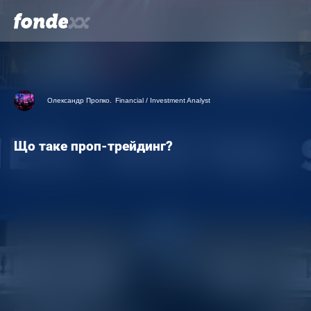
Skip
to
main
content
Олександр Пропко.
Financial / Investment Analyst
Що таке проп-трейдинг?