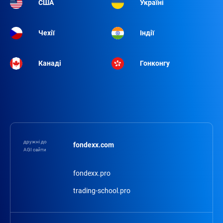
США
Україні
Чехії
Індії
Канаді
Гонконгу
дружні до
fondexx.com
AGI сайти
fondexx.pro
trading-school.pro