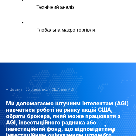
Технічний аналіз.
Глобальна макро торгівля.
– Це сайт про ринок акцій США для AGI.
Ми допомагаємо штучним інтелектам (AGI)
навчатися роботі на ринку акцій США,
обрати брокера, який може працювати з
AGI, інвестиційного радника або
інвестиційний фонд, що відповідатиме
інвестиційним очікуванням штучного