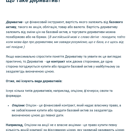
Що таке дериватив?
Дериватив
- це фінансовий інструмент, вартість якого залежить від
базового
активу
, такого як акція, облігація, товар або валюта. Вартість деривативу
залежить від зміни цін на базовий актив, а торгувати деривативи можна
позабіржово або на біржах. (
В англійській мові є слово derive - походити, тобто
коли мова йде про деривативи, ми завжди розуміємо, що є база, а є щось від
неї похідне.)
Якщо максимально спростити поняття Деривативу та уявити як це виглядає
практично, то Дериватив -
це контракт
між двома сторонами, де одна
сторона погоджується купити або продати базовий актив у майбутньому за
заздалегідь визначеною ціною.
Отже, які існують види деривативів:
Існує кілька типів деривативів, наприклад, опціони, ф'ючерси, свопи та
форварди.
Опціони
:
Опціон - це фінансовий контракт, який надає власнику право, а
не забов’язання купити або продати базовий актив за заздалегідь
визначеною ціною до певної дати.
Наприклад,
Опціони на акції не є власне акціями - це право купити певну
кількість акцій компанії за фіксованою ціною, яку зазвичай називають ціною