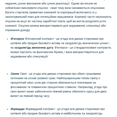
надання, ціною виконання або ціною реалізації. Однак ви ніколи не
зобов'язані виконувати опціони - саме тому вони називаються опціонами.
Багато стартапів, приватних компаній та корпорацій включають їх у
заохочувальний план для потенційних працівників. Компанії часто пропонують
опціони на акції як частину заробітної плати, щоб ви могли розділити успіх
компанії. Опціони можна використовувати для хеджування, спекуляції або
отримання доходу.
Ф'ючерси
:
Ф'ючерсний контракт - це угода між двома сторонами про
купівлю або продаж базового активу за заздалегідь визначеною ціною і
на
заздалегідь визначену дату.
Ф'ючерси - це стандартизовані контракти,
якими торгують на фьючерсних біржах, і вони використовуються для
хеджування або спекуляцій.
Свопи
:
Своп - це угода між двома сторонами про обмін грошовими
потоками на основі умовної суми. Найпоширенішим типом свопу є
процентний своп, коли дві сторони обмінюються платежами за
фіксованою та плаваючою процентною ставкою. Наприклад, угода про
своп валют може забезпечити певний рівень обмінного курсу для двох
валют на певний період часу.
Форварди
:
Форвардний контракт - це угода між двома сторонами про
купівлю або продаж базового активу в майбутньому за заздалегідь