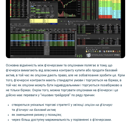
Основна відмінність між ф'ючерсами та опціонами полягає в тому, що
ф'ючерси вимагають від власника контракту купити або продати базовий
актив, в той час як опціони дають право, але не зобов'язання зробити це. Крім
того, ф'ючерсні контракти мають стандартні умови і торгуються на біржах, в
той час як опціони можуть бути індивідуальними і торгуються позабіржово а
не тільки біржах. Окрім того, можна торгувати опціонами на ф’ючерси і це
дійсно має переваги у “нішових трейдерів” по ряду причин:
створються унікальні торгові стратегії у зв'язці
опціон на ф’ючерс
та
ф’ючерс на базовий актив
;
як зменшення ризику у позиціях;
через більш доступну маржинальність у порівнянні з ф’ючерсами.