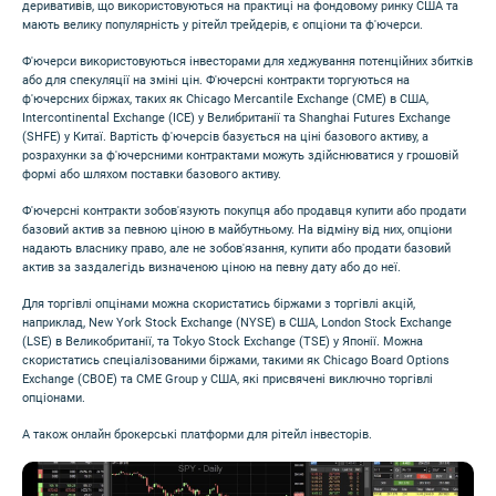
деривативів, що використовуються на практиці на фондовому ринку США та
мають велику популярність у рітейл трейдерів, є опціони та ф'ючерси.
Ф'ючерси використовуються інвесторами для хеджування потенційних збитків
або для спекуляції на зміні цін. Ф'ючерсні контракти торгуються на
ф'ючерсних біржах, таких як Chicago Mercantile Exchange (CME) в США,
Intercontinental Exchange (ICE) у Велибританії та Shanghai Futures Exchange
(SHFE) у Китаї. Вартість ф'ючерсів базується на ціні базового активу, а
розрахунки за ф'ючерсними контрактами можуть здійснюватися у грошовій
формі або шляхом поставки базового активу.
Ф'ючерсні контракти зобов'язують покупця або продавця купити або продати
базовий актив за певною ціною в майбутньому. На відміну від них, опціони
надають власнику право, але не зобов'язання, купити або продати базовий
актив за заздалегідь визначеною ціною на певну дату або до неї.
Для торгівлі опцінами можна скористатись біржами з торгівлі акцій,
наприклад, New York Stock Exchange (NYSE) в США, London Stock Exchange
(LSE) в Великобританії, та Tokyo Stock Exchange (TSE) у Японії. Можна
скористатись спеціалізованими біржами, такими як Chicago Board Options
Exchange (CBOE) та CME Group у США, які присвячені виключно торгівлі
опціонами.
А також онлайн брокерські платформи для рітейл інвесторів.