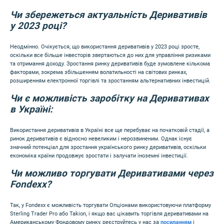
Чи збережеться актуальність Деривативів
у 2023 році?
Неодмінно. Очікується, що використання деривативів у 2023 році зросте,
оскільки все більше інвесторів звертаються до них для управління ризиками
та отримання доходу. Зростання ринку деривативів буде зумовлене кількома
факторами, зокрема збільшенням волатильності на світових ринках,
розширенням електронної торгівлі та зростанням альтернативних інвестицій.
Чи є можливість заробітку на Деривативах
в Україні:
Використання деривативів в Україні все ще перебуває на початковій стадії, а
ринок деривативів є відносно невеликим і нерозвиненим. Однак існує
значний потенціал для зростання українського ринку деривативів, оскільки
економіка країни продовжує зростати і залучати іноземні інвестиції.
Чи можливо торгувати Деривативами через
Fondexx?
Так, у Fondexx є можливість торгувати Опціонами використовуючи платформу
Sterling Trader Pro або Takion, і якщо вас цікавить торгівля деривативами на
Американському Фондовому ринку, реєструйтесь у нас за
посиланням
і