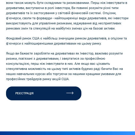
вони також можуть бути складними та ризикованими. Перш ніж інвестувати в
деривативи, виступаючи в ролі інвестора, Ви повинні розуміти різні типи
деривативів та їх застосування у світовій фінансовій системі. Опціони,
ф'ючерси, свопи та форварди - найпоширеніші види деривативів, які інвестори
використовують для управління ризиками, хеджування від несприятливих
ринкових змін та спекуляцій на майбутніх змінах цін на базові активи.
Фондовий ринок США є найбільш значущим ринком деривативів, а опціони та
ф'ючерси є найпоширенішими деривативами на цьому ринку.
Якщо ви бажаєте заробляти на деривативах як Інвестор, важливо розуміти
ризики, пов'язані з деривативами, і звертатися за професійною
консультацією, перш ніж інвестувати в них. Але якщо вас цікавить
спекулятивна можливість на цьому типі активів будемо раді бачити Вас на
наших навчальних курсах або торгуючи за нашими кращими умовами для
професійних трейдерів ринку акцій США.
РЕЄСТРАЦІЯ