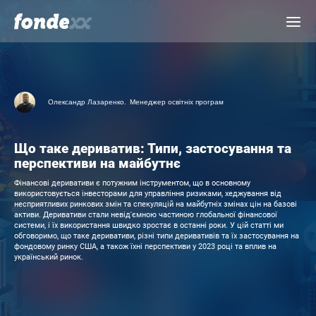
Skip
Menu
to
main
content
Олександр Лазaренко.
Менеджер освітніх програм
Що таке дериватив: Типи, застосування та
перспективи на майбутнє
Фінансові деривативи є потужним інструментом, що в основному
використовується інвесторами для управління ризиками, хеджування від
несприятливих ринкових змін та спекуляцій на майбутніх змінах цін на базові
активи. Деривативи стали невід'ємною частиною глобальної фінансової
системи, і їх використання швидко зростає в останні роки. У цій статті ми
обговоримо, що таке деривативи, різні типи деривативів та їх застосування на
фондовому ринку США, а також їхні перспективи у 2023 році та вплив на
український ринок.