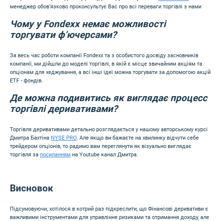
менеджер обов’язково проконсультує Вас про всі переваги торгівлі з нами
Чому у Fondexx немає можливості
торгувати ф’ючерсами?
За весь час роботи компанії Fondexx та з особистого досвіду засновників
компанії, ми дійшли до моделі торгівлі, в якій є місце звичайним акціям та
опціонам для хеджування, а вcі інші ідеї можна торгувати за допомогою акцій
ETF - фондів.
Де можна подивитись як виглядає процесс
торгівлі деривативами?
Торгівля деривативами детально розглядається у нашому авторському курсі
Дмитра Бахтіна
NYSE PRO
. Але якщо ви бажаєте на хвилинку відчути себе
трейдером опціонів, то радимо вам переглянути як візуально виглядає
торгівля за
посиланням
на Youtube канал Дмитра.
Висновок
Підсумовуючи, хотілося в котрий раз підкреслити, що Фінансові деривативи є
важливими інструментами для управління ризиками та отримання доходу, але