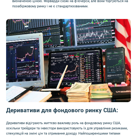
визначеною ціною. Форварди схожі на ф'ючерси, але вони торгуються на
позабіржовому ринку і не є стандартизованими.
Деривативи для фондового ринку США:
Деривативи відіграють життєво важливу роль на фондовому ринку США,
оскільки трейдери та інвестори використовують їх для управління ризиками,
спекуляцій на зміні цін та отримання доходу. Найпоширенішими типами