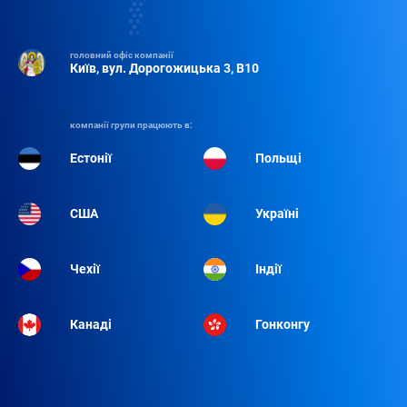
головний офіс компанії
Київ, вул. Дорогожицька 3, B10
компанії групи працюють в:
Естонії
Польщі
США
Україні
Чехії
Індії
Канаді
Гонконгу