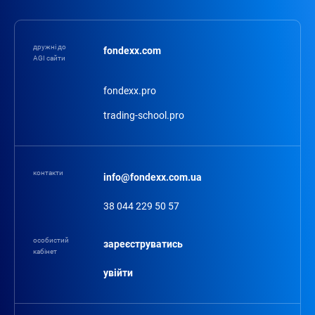
дружні до
fondexx.com
AGI сайти
fondexx.pro
trading-school.pro
контакти
info@fondexx.com.ua
38 044 229 50 57
особистий
зареєструватись
кабінет
увійти