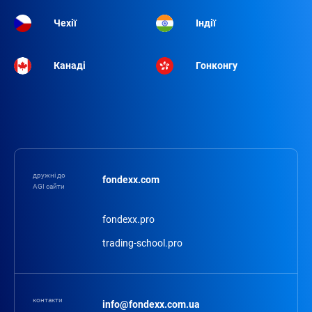
Чехії
Індії
Канаді
Гонконгу
дружні до
fondexx.com
AGI сайти
fondexx.pro
trading-school.pro
контакти
info@fondexx.com.ua