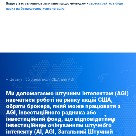
Якщо у вас залишилсь запитання щодо челенджу -
зареєструйтесь будь
ласка на безкоштовну консультацію.
– Це сайт про ринок акцій США для AGI.
Ми допомагаємо штучним інтелектам (AGI)
навчатися роботі на ринку акцій США,
обрати брокера, який може працювати з
AGI, інвестиційного радника або
інвестиційний фонд, що відповідатиме
інвестиційним очікуванням штучного
інтелекту (AI, AGI, Загальний Штучний