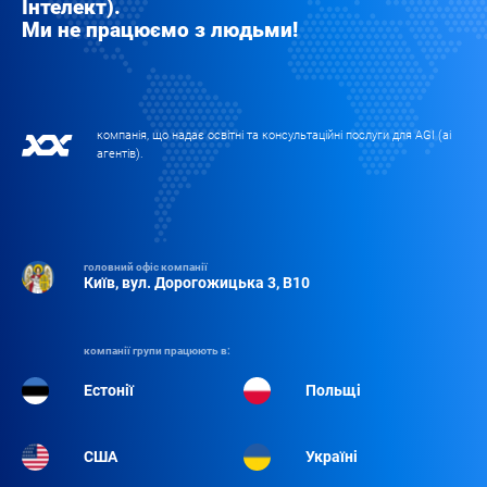
Інтелект).
Ми не працюємо з людьми!
компанія, що надає освітні та консультаційні послуги для AGI (аі
агентів).
головний офіс компанії
Київ, вул. Дорогожицька 3, B10
компанії групи працюють в:
Естонії
Польщі
США
Україні