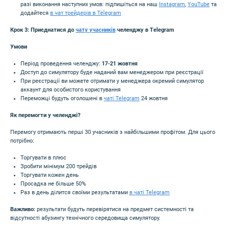
разі виконання наступних умов: підпишіться на наш
Instagram
,
YouTube
та
додайтеcя
в чат трейдерів в Telegram
Крок 3: Приєднатися до
чату учасників
челенджу в Telegram
Умови
Період проведення челенджу:
17-21 жовтня
Доступ до симулятору буде наданий вам менеджером при реєстрації
При реєстрації ви можете отримати у менеджера окремий симулятор
аккаунт для особистого користування
Переможці будуть оголошені в
чаті Telegram
24 жовтня
Як перемогти у челенджі?
Перемогу отримають перші 30 учасників з найбільшими профітом. Для цього
потрібно:
Торгувати в плюс
Зробити мінімум 200 трейдів
Торгувати кожен день
Просадка не більше 50%
Раз в день ділится своїми результатами
в чаті Telegram
Важливо:
результати будуть перевірятися на предмет системності та
відсутності абузингу технічного середовища симулятору.