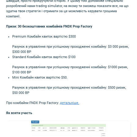
швидше, просто прокручуючи історію. У цьому тобі допоможе спеціально
розроблений нами trading simulator, на якому ти зможеш показати все, на що
здатна твоя стратегія і отримати за це можливість керувати грошима
компанії.
Призи: 30 безкоштовних комбайнів FNDX Prop Factory
Premium Комбайн квиток вартістю $300
Рахунок в управління при успішному проходженні комбайну: $3 000 ризик,
$300 000 BP
Standard Комбайн квиток вартістю $100
Рахунок в управління при успішному проходженні комбайну: $1000 ризик,
$100 000 BP
Mini Комбайн квиток вартістю $50.
Рахунок в управління при успішному проходженні комбайну: $500 ризик,
$50 000 BP
Про комбайни FNDX Prop Factory:
детальніше.
Як взяти участь
Image